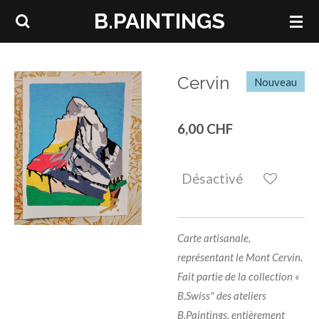
B.PAINTINGS
Passer
au
contenu
principal
Cervin
Nouveau
6,00 CHF
Désactivé
Carte artisanale,
représentant le Mont Cervin.
Fait partie de la collection «
B.Swiss" des ateliers
B.Paintings. entièrement