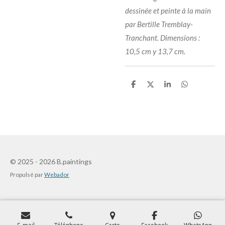
dessinée et peinte à la main
par Bertille Tremblay-
Tranchant. Dimensions :
10,5 cm y 13,7 cm.
P
P
P
P
a
a
a
a
r
r
r
r
t
t
t
t
a
a
a
a
g
g
g
g
e
e
e
e
r
r
r
r
© 2025 - 2026 B.paintings
Propulsé par
Webador
E-mail
Téléphone
Carte
Facebook
WhatsApp