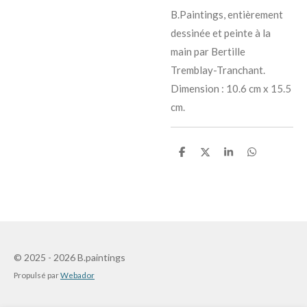
B.Paintings, entièrement
dessinée et peinte à la
main par Bertille
Tremblay-Tranchant.
Dimension : 10.6 cm x 15.5
cm.
P
P
P
P
a
a
a
a
r
r
r
r
t
t
t
t
a
a
a
a
g
g
g
g
e
e
e
e
r
r
r
r
© 2025 - 2026 B.paintings
Propulsé par
Webador