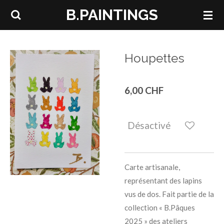
B.PAINTINGS
Passer
au
contenu
principal
Houpettes
6,00 CHF
Désactivé
Carte artisanale,
représentant des lapins
vus de dos. Fait partie de la
collection « B.Pâques
2025 » des ateliers