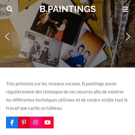
B.PAINTINGS
Passer
au
contenu
principal
Très présente sur les réseaux sociaux, B.paintings poste
régulièrement des timelapse de ses oeuvres afin de montrer
les différentes techniques utilisées et de rendre visible tout le
travail que cache un tableau.
F
P
I
Y
a
i
n
o